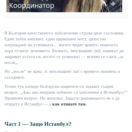
В
България
качественото
зъболечение
струва
цяло
състояние
.
Един
зъбен
имплант
,
един
циркониев
мост
,
цялостно
изграждане
на
усмивката
…
когато
видят
цените
,
повечето
хора
отлагат
лечението
.
Болката
,
липсващият
зъб
,
навикът
да
закриват
устата
си
,
когато
се
ус
михват
—
всичко
се
слага
„
за
после
„.
Но
„
после
“
не
идва
. А
липсващият
зъб
с
времето
повлича
и
съседните
.
Точно
тук
хиляди
български
пациенти
си
задават
същия
въпрос
:
„
Ами
ако
направя
зъбните
си
импланти
в
Истанбул
?“
Правилен
въпрос
.
Но
непълен
.
Защото
реша
ващото
не
е
да
отидете
в
Истанбул
— а
как
отивате
там
.
Част
1 —
Защо
Истанбул
?