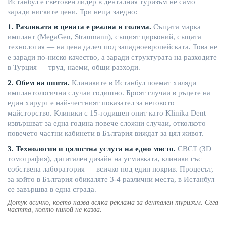
Истанбул
е
световен
лидер
в
денталния
туризъм
не
само
заради
ниските
цени
.
Три
неща
заедно
:
1.
Разликата
в
цената
е
реална
и
голяма
.
Същата
марка
имплант
(
MegaGen
,
Straumann
),
същият
цирконий
,
същата
технология
—
на
цена
далеч
под
западноевропейската
.
Това
не
е
заради
по-ниско
качество
, а
заради
структурата
на
разходите
в
Турция
—
труд
,
наеми
,
общи
разходи
.
2.
Обем
на
опита
.
Клиниките
в
Истанбул
поемат
хиляди
имплантологични
слу
чаи
годишно
.
Броят
случаи
в
ръцете
на
един
хирург
е
най-честният
показател
за
неговото
майсторство
.
Клиники
с 15-годишен
опит
като
Klinika
Dent
извършват
за
една
година
повече
сложни
случаи
,
отколкото
повечето
частни
кабинети
в
България
виждат
за
цял
живот
.
3.
Технология
и
цялостна
услуга
на
едно
място
.
CBCT (3D
томография
),
дигитален
дизайн
на
усмивката
,
клиники
със
собствена
лаборатория
—
всичко
под
един
покрив
.
Процесът
,
за
който
в
България
обикаляте
3-4
различни
места
, в
Истанбул
се
завършва
в
една
сгра
да
.
Дотук
всичко
,
което
казва
всяка
реклама
за
дентален
туризъм
.
Сега
частта
,
която
никой
не
казва
.