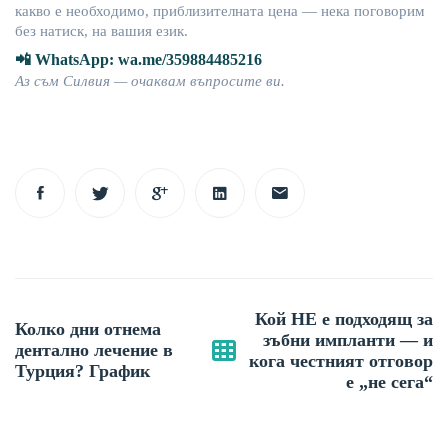
какво
е
необходимо
,
приблизителната
цена
—
нека
поговорим
без
натиск
,
на
вашия
език
.
📲
WhatsApp
: wa.me/359884485216
Аз
съм
Силвия
—
о
чаквам
въпросите
ви
.
Post
Кой НЕ е подходящ за
Колко дни отнема
navigation
зъбни импланти — и
дентално лечение в
кога честният отговор
Турция? График
е „не сега“