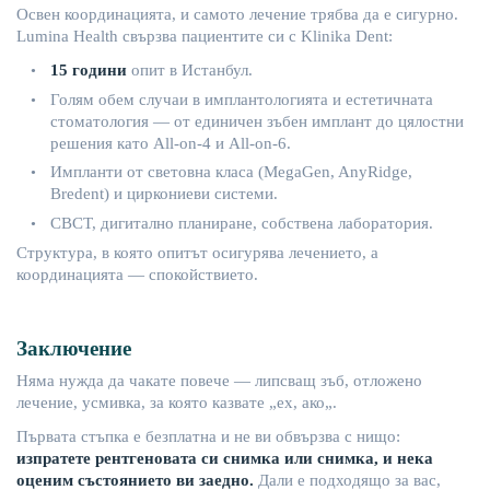
Освен
координацията
, и
самото
лечение
трябва
да
е
сигурно
.
Lumina
Health
свързва
пациентите
си
с
Klinika
Dent
:
15
годи
ни
опит
в
Истанбул
.
•
Голям
обем
случаи
в
имплантологията
и
естетичната
•
стоматология
—
от
единичен
зъбен
имплант
до
цялостни
решения
като
All-on-4 и All-on-6.
Импланти
от
световна
класа
(
MegaGen
,
AnyRidge
,
•
Bredent
) и
циркониеви
системи
.
CBCT,
дигитално
плани
ране
,
собствена
лаборатория
.
•
Структура
, в
която
опитът
осигурява
лечението
, а
координацията
—
спокойствието
.
Заключение
Няма
нужда
да
чакате
повече
—
липсващ
зъб
,
отложено
лечение
,
усмивка
,
за
която
казвате
„
ех
,
ако
„.
Първата
стъпка
е
безплатна
и
не
ви
об
вързва
с
нищо
:
изпратете
рентгеновата
си
снимка
или
снимка
, и
нека
оценим
състоянието
ви
заедно
.
Дали
е
подходящо
за
вас
,