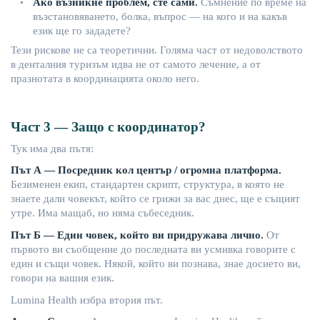
Ако
възникне
проблем
,
сте
сами
.
Съмнение
по
време
на
•
възстановяването
,
болка
,
въпрос
—
на
кого
и
на
какъв
език
ще
го
зададете
?
Тези
рискове
не
са
теоретични
.
Голяма
част
от
недоволството
в
денталния
туризъм
идва
не
от
самото
лечение
, а
от
празнотата
в
коор
динацията
около
него
.
Част
3 —
Защо
с
координатор
?
Тук
има
два
пътя
:
Път
А —
Посредник
кол
център
/
огромна
платформа
.
Безименен
екип
,
стандартен
скрипт
,
структура
, в
която
не
знаете
дали
човекът
,
който
се
грижи
за
вас
днес
,
ще
е
същият
утре
.
Има
мащаб
,
н
о
няма
събеседник
.
Път
Б —
Един
човек
,
който
ви
придружава
лично
.
От
първото
ви
съобщение
до
последната
ви
усмивка
говорите
с
един
и
същи
човек
.
Някой
,
който
ви
познава
,
знае
досието
ви
,
говори
на
вашия
език
.
Lumina
Health
избра
втория
път
.