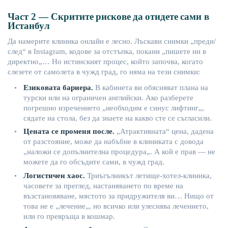
Част
2 —
Скритите
рискове
да
отидете
сами
в
Истанбул
Да
намерите
клиника
онлайн
е
лесно
.
Лъскави
снимки
„
преди
/
след
“ в
Instagram
,
кодове
за
отстъпка
,
покан
и
„
пишете
ни
в
директно
„…
Но
истинският
процес
,
който
започва
,
когато
слезете
от
самолета
в
чужд
град
,
го
няма
на
тези
снимки
:
Езиковата
бариера
.
В
кабинета
ви
обясняват
плана
на
•
турски
или
на
ограничен
английски
.
Ако
разберете
погрешно
изречението
„
необхо
дим
е
синус
лифтинг
„,
сядате
на
стола
,
без
да
знаете
на
какво
сте
се
съгласили
.
Цената
се
променя
после
.
„
Атрактивната
“
цена
,
дадена
•
от
разстояние
,
може
да
набъбне
в
клиниката
с
довода
„
наложи
се
допълнителна
процедура
„. А
кой
е
прав
—
не
можете
да
го
обсъ
дите
сами
, в
чужд
град
.
Логистичен
хаос
.
Триъгълникът
летище-хотел-клиника
,
•
часовете
за
преглед
,
настаняването
по
време
на
възстановяване
,
мястото
за
придружителя
ви
…
Нищо
от
това
не
е „
лечение
„,
но
всичко
или
улеснява
лечението
,
или
го
превръща
в
кошмар
.