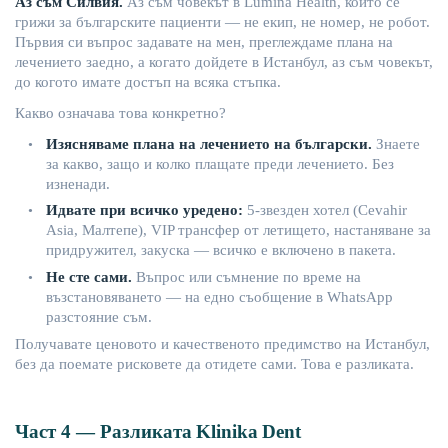
Аз
съм
Силвия
.
Аз
съм
човекът
в
Lumina
Health
,
който
се
грижи
за
българските
пациенти
—
не
екип
,
не
номер
,
не
робот
.
Първия
си
въпрос
задавате
на
мен
,
преглеждаме
плана
на
лечението
заедно
, а
когато
дойдете
в
Истанбул
,
аз
съм
човекът
,
до
когото
имате
достъп
на
всяка
стъп
ка
.
Какво
означава
това
конкретно
?
Изясняваме
плана
на
лечението
на
български
.
Знаете
•
за
какво
,
защо
и
колко
плащате
преди
лечението
.
Без
изненади
.
Идвате
при
всичко
уредено
:
5-звезден
хотел
(Cevahir
•
Asia
,
Малтепе
), VIP
трансфер
от
летището
,
настаняване
за
придружител
,
закуска
—
всичко
е
включено
в
пакета
.
Не
сте
сами
.
Въпрос
или
съмнение
по
време
на
•
възстановяването
—
на
едно
съобщение
в
WhatsApp
разстояние
съм
.
Получавате
цен
овото
и
качественото
предимство
на
Истанбул
,
без
да
поемате
рисковете
да
отидете
сами
.
Това
е
разликата
.
Част
4 —
Разликата
Klinika
Dent