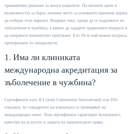
примамливо решение за много пациенти. По-ниските цени и
възможността за бързо лечение често са основните причини хората
да изберат този вариант. Въпреки това, преди да се подложите на
зъболечение в чужбина, е важно да зададете правилните въпроси и
да направите внимателно проучване. Ето 10-те най-важни въпроса,
препоръчани от специалисти.
1. Има ли клиниката
международна акредитация за
зъболечение в чужбина?
Сертификати като JCI (Joint Commission International) или ISO
показват, че стандартите на клиниката се проверяват на
международно ниво. Тези сертификати гарантират безопасност,
качество на услугите и защита на пациентските права.