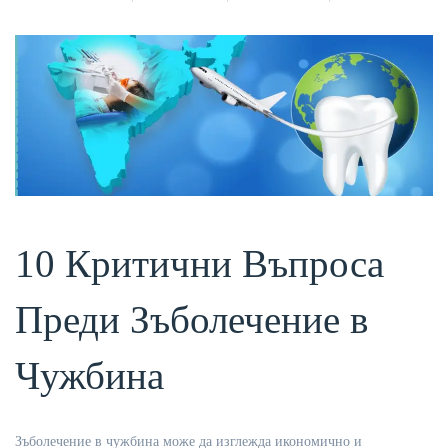
10 Критични Въпроса
Преди Зъболечение в
Чужбина
Зъболечение в чужбина може да изглежда икономично и