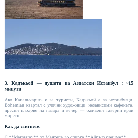
3. Кадъкьой — душата на Азиатски Истанбул
:
~15
минути
Ако Капалъчаршъ е за туристи, Кадъкьой е за истанбулци.
Bohemian квартал с улични художници, независими кафенета,
пресни плодове на пазара и вечер — оживени таверни край
морето.
Как да стигнете:
С **Marmaray** от Малтепе до спирка **Айрълъкчешме**