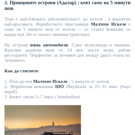
2. Принцовите острови (Адалар)
:
кеят само на 5 минути
пеш
Това е най-близката забележителност до хотела
:
и вероятно
най-красивата. Фериботното пристанище
Малтепе Искеле
е
само на 5 минути пеш от хотела — от стаята буквално се
вижда кея. Не се налага никакъв транспорт.
На острова
няма автомобили
. Само велосипеди и тишина.
Красиви дървени вили от 19 век, чисто море,
рибни
ресторанти. Перфектно за почивен ден между двата етапа на
лечението.
Как да стигнете
:
1. Пеш до кея
Малтепе Искеле
:
5 минути от хотела
2. Фериботна компания
IDO
:
Büyükada за 25–35 мин. (бърз
кораб)
3. Билет: около 5–7
евро
с Istanbulkart