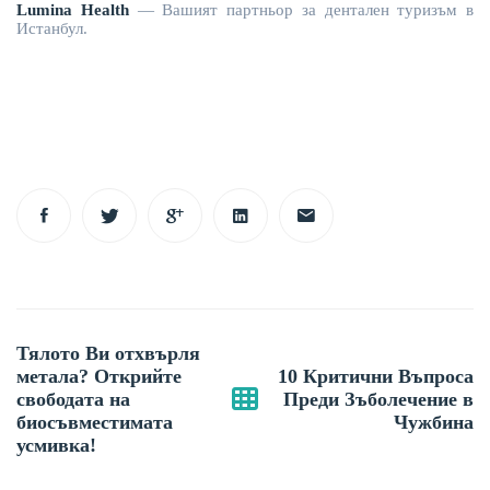
Lumina Health
— Вашият партньор за дентален туризъм в
Истанбул
.
Post
Тялото Ви отхвърля
navigation
метала? Открийте
10 Критични Въпроса
свободата на
Преди Зъболечение в
биосъвместимата
Чужбина
усмивка!