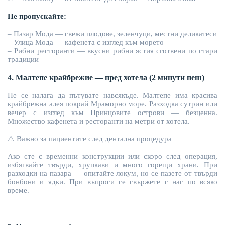
Не пропускайте:
– Пазар Мода — свежи плодове, зеленчуци, местни деликатеси
– Улица Мода — кафенета с изглед към морето
– Р
ибни
ресторанти —
вкусни рибни ястия сготвени
по
стари
т
радиции
4. Малтепе крайбрежие — пред хотела (2 минути пеш)
Не се налага да пътувате навсякъде. Малтепе има красива
крайбрежна алея покрай Мраморно море. Разходка сутрин или
вечер с изглед към Принцовите острови — безценна.
Множество кафенета и ресторанти на метри от хотела.
⚠
️ Важно за пациентите след дентална процедура
Ако сте с временни конструкции или скоро след операция,
избягвайте твърди, хрупкави и много горещи храни. При
разходки на пазара — опитайте локум, но се пазете от твърди
бонбони и ядки. При въпроси се свържете с нас по всяко
време.