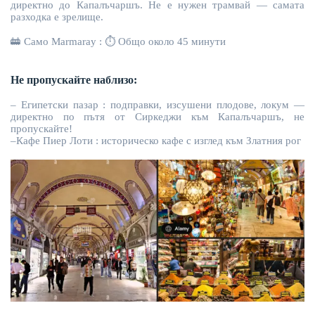
директно до Капалъчаршъ. Не е нужен трамвай — самата
разходка е зрелище.
🚋
Само Marmaray
:
⏱
Общо около 45 минути
Не пропускайте наблизо:
– Египетски пазар
:
подправки,
изсушени плодове
, локум —
директно по пътя от Сиркеджи към Капалъчаршъ, не
пропускайте!
–
Кафе Пиер Лоти
:
историческо кафе с изглед към Златния рог