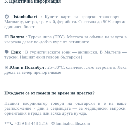
5. Практична информация
🚇
Istanbulkart
:
Купете карта за градски транспорт —
Marmaray, метро, трамвай, фериботи. Спестява до 50% спрямо
единичен билет |
💵
Валута
:
Турска лира (TRY).
Местата за обмяна на валута
в
квартала дават по-добър курс от летищните |
🗣
Език
:
В туристическите зони — английски. В Малтепе —
турски. Нашият екип говори български |
☀
️
Юни в Истанбул
:
25–30°C, слънчево, леко ветровито. Лека
дреха за вечер препоръчваме
Нуждаете се от помощ по време на престоя?
Нашият координатор говори на български и е на ваше
разположение 7 дни в седмицата — за медицински въпроси,
ориентация в града или всяка друга нужда.
**
📞
+359 88 448 5216 |
🌐
luminahealths.com