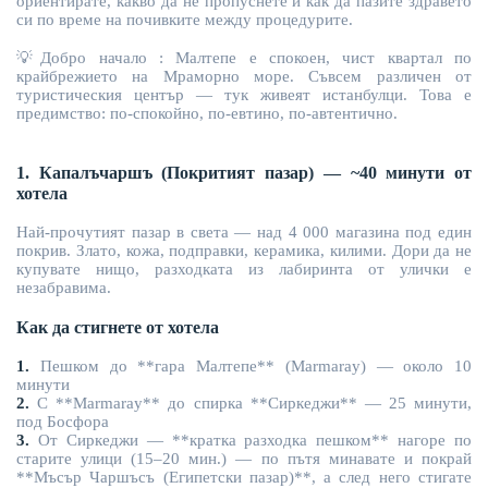
ориентирате, какво да не пропуснете и как да пазите здравето
си по време на почивките между процедурите.
💡
Добро начало
:
Малтепе е спокоен, чист квартал по
крайбрежието на Мраморно море. Съвсем различен от
туристическия център — тук живеят истанбулци. Това е
предимство: по-спокойно, по-евтино, по-автентично.
1. Капалъчаршъ (Покритият пазар) — ~40 минути от
хотела
Най-прочутият пазар в света — над 4 000 магазина под един
покрив. Злато, кожа, подправки, керамика, килими. Дори да не
купувате нищо, разходката из лабиринта от улички е
незабравима.
Как да стигнете от хотела
1.
Пешком до **гара Малтепе** (Marmaray) — около 10
минути
2.
С **Marmaray** до спирка **Сиркеджи** — 25 минути,
под Босфора
3.
От Сиркеджи — **кратка разходка пешком** нагоре по
старите улици (15–20 мин.) — по пътя минавате и покрай
**
Мъсър
Чаршъсъ (Египетски пазар)**, а след него стигате